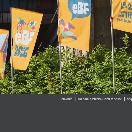
pravidlá
zoznam prebiehajúcich tendrov
hel