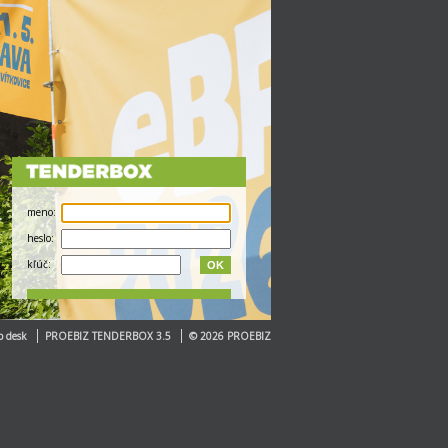
meno:
heslo:
kľúč:
OK
p desk
PROEBIZ TENDERBOX 3.5
© 2026 PROEBIZ